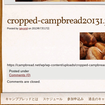
cropped-campbread20131.
Posted by
taiyomil
on 2013年7月17日
https://campbread.net/wp/wp-content/uploads/cropped-campbrea
Posted under
Comments (0)
Comments are closed.
キャンプブレッドとは
スケジュール
参加申込み
過去のキャ